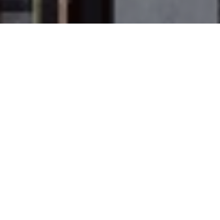
FILOSOFÍA DE PUERTOFINO
FRESCA &
MEDITERRÁNEA
Solo servimos comida fresca, mezclando los
mejores sabores del mediterráneo.
VER CARTA